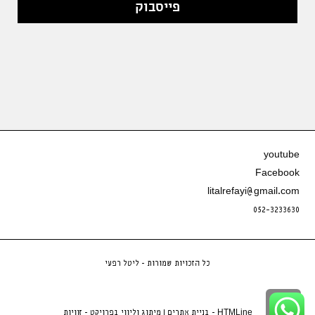
פייסבוק
youtube
Facebook
litalrefayi@gmail.com
052-3233630
כל הזכויות שמורות - ליטל רפעי
גלילה
HTMLine -
בניית אתרים
|
מיתוג וליווי בפרויקט - זוויות