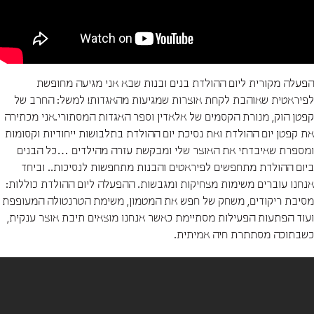
הפעלה מקורית ליום ההולדת בנים ובנות שבא אני מגיעה מחופשת
לפיראטית שאוהבת לקחת אוצרות שמגיעות מהאגדות! למשל: החרב של
קפטן הוק, מנורת הקסמים של אלאדין וספר האגדות המסתורי.אני מכתירה
את קפטן יום ההולדת ואת נסיכת יום ההולדת בתלבושות ייחודיות וקסומות
ומספרת שאיבדתי את האוצר שלי ומבקשת עזרה מהילדים …כל הבנים
ביום ההולדת מתחפשים לפיראטים והבנות מתחפשות לנסיכות.. וביחד
אנחנו עוברים משימות מצחיקות ומגבשות. ההפעלה ליום ההולדת כוללות:
מסיבת ריקודים, משחק של חפש את המטמון, משימת הטרנטולה המעופפת
ועוד הפתעות הפעילות מסתיימת כאשר אנחנו מוצאים תיבת אוצר ענקית,
כשבתוכה מסתתרת חיה אמיתית.