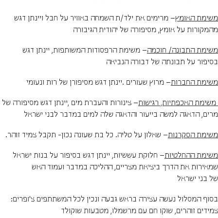
משימת האומץ
– מרימים את ילד/ת השמחה באוויר על חבל ויינתן דגש
מהמקורות על אומץ, מסיפורה של יהודית הגיבורה
משימת התבונה/ חוכמה
– משימת הרפסודות המשותפות, יינתן דגש
בסיפור על תבונתה של דבורה הנביאה
משימת החברות
– מרוץ שעורים .יינתן דגש מסיפורן של רות ונעומי
משימת האכפתיות, רגישות
– צינורות והעברת מים ,יינתן דגש מסיפורה של
מרים, הדאגה למשה בייעור והדאגה שלה למים במדבר לבני ישראל
משימת הסקרנות
– שאלון על טליה. כל בת שעונה נכון- תקבל צמיד זוהר.
משימת ההחלטיות
– חלוקת עששיות, יינתן דגש בסיפור על בנות ישראל
שמאירות את הדרך ביציאת מצריים, ההליכה במדבר ועמוד האש
של בני ישראל
בסוף המסלול נעשה עצירה בראש גבעה ונכין לכל המשתתפים צ'ופרים:
צמידים זוהרים, שוקו חם עם מרשמלו, מטבעות שוקולד