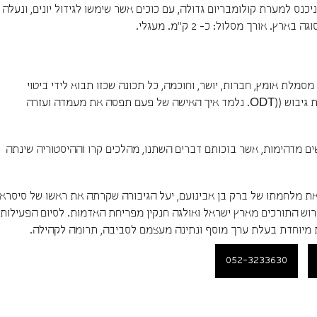
יכנס למערת קולומבריום גדולה, עם כוכים אשר שימשו לגידול יונים, ונעלה
סמלת אומץ, חברות, יושר, וחוכמה, כל תכונה שכזו תבוא לידי ביטוי
במשימה מאתגרת שהבנות יעברו במהלך המסלול כפעילות גיבוש ((ODT. נלמד איך האישה של פעם תפסה את מעמדה ועזרה
ם מדהימות, אשר בזכותם דברים השתנו, מהלכים קרו וההיסטוריה שינתה
את מלחמתו של ברק בן אבינועם, יעל הגיבורה שקרתה את ראשו של סיסרא
גירוש התורכים מארץ ישראל ואולגה חנקין מפריחת האדמות. לסיום הפעילות
 מיוחדת בעלת ערך מוסף ונתינה מעצמם לסביבה, תרומה לקהילה.
052-3233630