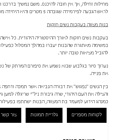
מחילות זחילה, אך אין חובה להיכנס. משם נמשיך בדרכנו ונ
לראש הגבעה לפירמידה שגובהה 5 מטרים והיא היחידה מסוגה בארץ. אורך מסלול: כ- 2 ק"מ. מעגלי.
בנות מצווה בעקבות נשים חזקות
בעקבות נשים חזקות לאורך ההיסטוריה היהודית. כל אישה מ
להוביל מציאות טובה יותר.
נערוך סיור בגלבוע שבוא נשמע את סיפורם המרתק של נשי
את פנייה.
בין הנשים "נפגוש" את דבורה הנביאה אשר תמכה ודחפה 
והצילה את העם היהודי, שרה גיבורת ניל"י שריגלה למען 
כמנהג הידוע למעמד בת המצווה, הבנות ישתתפו בפעילות
לקוחות מספרים
גלריית תמונות
צור קשר