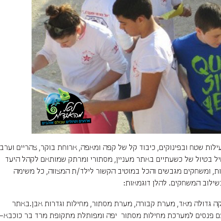
לות שטח ובפינוקים, כיבוד קל של קפה ומאפה, ארוחת בוקר, צהריים וערב
יל בטיול של כשעתיים באתר מעניין, מסתורי ומרתק שמותאם לקהל היעד
יות, ומשחקים מגבשים והכל במוטיב הקשור לילד/ת המצווה, כל משימה
שילוב המשחקים. להלן דוגמאות:
ה גדולה מאד, מערת קבורה, מערת מסתור, מחילות וגדרות אבן.באתר
נס עם פנסים למערכת מחילות מסתור יפה ומפותלת מתקופת מרד בר כוכבא–