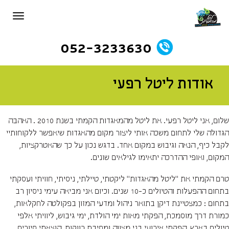
תפריט
052-3233630
אודות ליטל רפעי
שלום, אני ליטל רפעי. את ליטל מהמאגדות הקמתי בשנת 2010 . האהבה
הגדולה שלי לתחום משכה אותי ליצור מקום מהאגדות שיאפשר ללקוחותיי
לקבל כיף, הנאה וגיבוש במקום אחד. בדגש נכון על כך שהאטרקציות,
המקום, ואופי ההדרכה יתאימו לגילאים שונים.
טרם הקמתי את "ליטל מהאגדות" ליקטתי, טיילתי, ניסיתי, חוויתי ועסקתי
בתחום ההפעלות והטיולים כ-10 שנים. וכיום אני מביאה עימי ניסיון רב
בתחום : כמצטיינת דיקן בתואר ניהול ומדעי המזון בפקולטה לחקלאות,
כמורת דרך מוסמכת, הפקתי מאות ימי הולדת, ימי גיבוש, ליוויתי אלפי