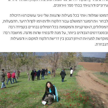
טיולים בארץ, הפקתי אירועי בני מצווה ומסיבת רווקות, הוצאתי סיורים
עירוניים והרצאתי בבתי ספר וארגונים.
המוטו שמלווה אותי בכל פעילות שהצוות שלי ואני עושים הוא היכולת
לבחור את המוצר המושלם עבור הלקוח ולהתאימו לקהל היעד. ההפעלות,
המסלולים, האטרקציות והמקומות בכל הטיולים נבחרים בקפידה רבה
ובסטנדרטים הגבוהים ביותר, על מנת להבטיח שהות מהנה. מחשבה רבה
מוקדשת למציאת האיזון הנכון בין דרישת הלקוח למקום א והפעילות
הנבחרת.