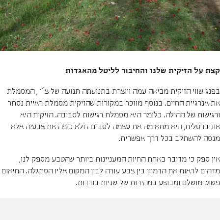
קצת על הזיקית שלנו והחיבור לליטל מהאגדות
בפנג שווי הזיקית מביאה עמה ויוצרת בתנועתה תנועה של צ´י , המסמלת
את אנרגיית החיים. בנוסף מוזכר במקורות שהזיקית מסמלת ראיית נסתר
ורגישות של ההילה. כלומר היא מסמלת רגישות לסביבה. הזיקית היא
אוניברסלית, היא מתאימה את עצמה לסביבה ולא כופה את צבעיה אלא
מנסה להשתלב בכל דרך אפשרית.
אין ספק כי מדובר באחת החיות המעניינות ביותר שהטבע מספק לנו,
מדהים לראות את הדמיון בין צבע עורה לבין המקום אליו הסתגלה. התיאום
פשוט מושלם ומבוצע במהירות של שניות בודדות.